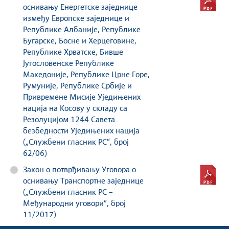
оснивању Енергетске заједнице
између Европске заједнице и
Републике Албаније, Републике
Бугарске, Босне и Херцеговине,
Републике Хрватске, Бивше
Југословенске Републике
Македоније, Републике Црне Горе,
Румуније, Републике Србије и
Привремене Мисије Уједињених
нација на Косову у складу са
Резолуцијом 1244 Савета
безбедности Уједињених нација
(„Службени гласник РС“, број
62/06)
Закон о потврђивању Уговора о
оснивању Tранспортне заједнице
(„Службени гласник РС –
Међународни уговори”, број
11/2017)