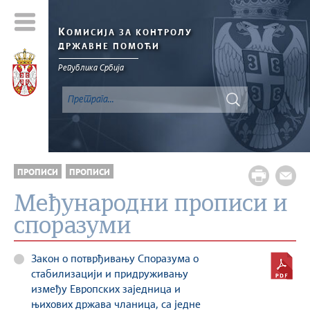
К
ОМИСИЈА ЗА КОНТРОЛУ
ДРЖАВНЕ ПОМОЋИ
Република Србија
ПРОПИСИ
ПРОПИСИ
Међународни прописи и
споразуми
Закон о потврђивању Споразума о
стабилизацији и придруживању
између Европских заједница и
њихових држава чланица, са једне