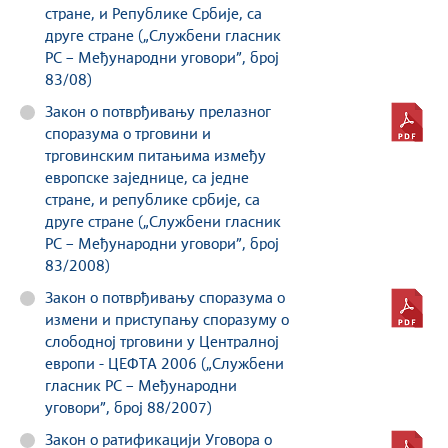
стране, и Републике Србије, са
друге стране („Службени гласник
РС – Међународни уговори”, број
83/08)
Закон о потврђивању прелазног
споразума о трговини и
трговинским питањима између
европске заједнице, са једне
стране, и републике србије, са
друге стране („Службени гласник
РС – Међународни уговори”, број
83/2008)
Закон о потврђивању споразума о
измени и приступању споразуму о
слободној трговини у Централној
европи - ЦЕФТА 2006 („Службени
гласник РС – Међународни
уговори”, број 88/2007)
Закон о ратификацији Уговора о