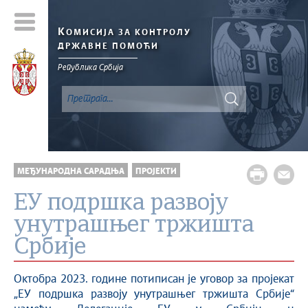
К
ОМИСИЈА ЗА КОНТРОЛУ
ДРЖАВНЕ ПОМОЋИ
Република Србија
МЕЂУНАРОДНА САРАДЊА
ПРОЈЕКТИ
ЕУ подршка развоју
унутрашњег тржишта
Србије
Октобра 2023. године потиписан је уговор за пројекат
„ЕУ подршка развоју унутрашњег тржишта Србије“