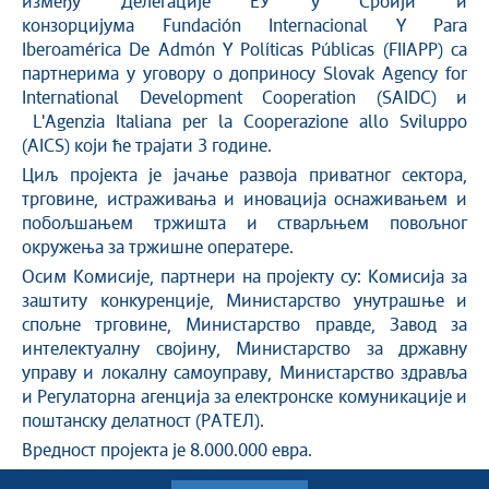
између Делегације ЕУ у Србији и
конзорцијума Fundación Internacional Y Para
Iberoamérica De Admón Y Políticas Públicas (FIIAPP) са
партнерима у уговору о доприносу Slovak Agency for
International Development Cooperation (SAIDC) и
L'Agenzia Italiana per la Cooperazione allo Sviluppo
(AICS) који ће трајати 3 године.
Циљ пројекта је јачање развоја приватног сектора,
трговине, истраживања и иновација оснаживањем и
побољшањем тржишта и стварљњем повољног
окружења за тржишне оператере.
Осим Комисије, партнери на пројекту су: Комисија за
заштиту конкуренције, Министарство унутрашње и
спољне трговине, Министарство правде, Завод за
интелектуалну својину, Министарство за државну
управу и локалну самоуправу, Министарство здравља
и Регулаторна агенција за електронске комуникације и
поштанску делатност (РАТЕЛ).
Вредност пројекта је 8.000.000 евра.