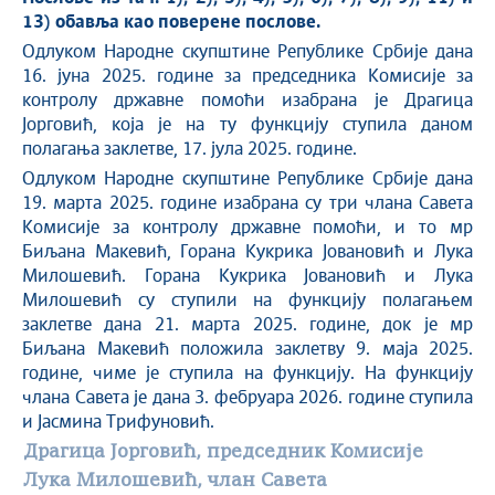
13) обавља као поверене послове.
Одлуком Народне скупштине Републике Србије дана
16. јуна 2025. године за председника Комисије за
контролу државне помоћи изабрана је Драгица
Јорговић, која је на ту функцију ступила даном
полагања заклетве, 17. јула 2025. године.
Одлуком Народне скупштине Републике Србије дана
19. марта 2025. године изабрана су три члана Савета
Комисије за контролу државне помоћи, и то мр
Биљана Макевић, Горана Кукрика Јовановић и Лука
Милошевић. Горана Кукрика Јовановић и Лука
Милошевић су ступили на функцију полагањем
заклетве дана 21. марта 2025. године, док је мр
Биљана Макевић положила заклетву 9. маја 2025.
године, чиме је ступила на функцију. На функцију
члана Савета је дана 3. фебруара 2026. године ступила
и Јасмина Трифуновић.
Драгица Јорговић, председник Комисије
Лука Милошевић, члан Савета