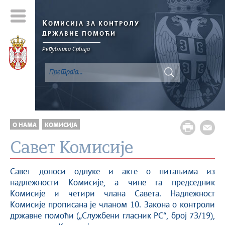
К
ОМИСИЈА ЗА КОНТРОЛУ
ДРЖАВНЕ ПОМОЋИ
Република Србија
О НАМА
КОМИСИЈА
Савет Комисије
Савет доноси одлуке и акте о питањима из
надлежности Комисије, а чине га председник
Комисије и четири члана Савета. Надлежност
Комисије прописана је чланом 10. Закона о контроли
државне помоћи („Службени гласник РС“, број 73/19),