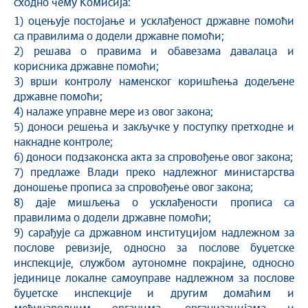
сходно чему Комисија:
1) оцењује постојање и усклађеност државне помоћи
са правилима о додели државне помоћи;
2) решава о правима и обавезама давалаца и
корисника државне помоћи;
3) врши контролу наменског коришћења додељене
државне помоћи;
4) налаже управне мере из овог закона;
5) доноси решења и закључке у поступку претходне и
накнадне контроле;
6) доноси подзаконска акта за спровођење овог закона;
7) предлаже Влади преко надлежног министарства
доношење прописа за спровођење овог закона;
8) даје мишљења о усклађености прописа са
правилима о додели државне помоћи;
9) сарађује са државном институцијом надлежном за
послове ревизије, односно за послове буџетске
инспекције, службом аутономне покрајине, односно
јединице локалне самоуправе надлежном за послове
буџетске инспекције и другим домаћим и