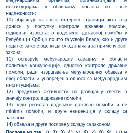
међународним органима, организацијама и
институцијама у обављању послова из своје
надлежности;
10) објављује на својој интернет страници акта која
доноси у поступку контроле државне помоћи,
годишњи извештај о додељеној државној помоћи у
Републици Србији пошто га усвоји Влада, као и друге
податке за које оцени да су од значаја за примену овог
закона;
11) остварује међународну сарадњу у области
политике конкуренције, односно контроле државне
помоћи, ради извршавања међународних обавеза у
овој области и унапређења односа са међународним
институцијама;
12) предузима активности на развијању свести о
значају контроле државне помоћи;
13) води регистар додељене државне помоћи и de
minimis помоћи, и друге евиденције у складу са
законом;
14) обавља и друге послове у складу са законом
Послове из тач. 1), 2), 3), 4), 5), 6), 7), 8), 9), 11) и