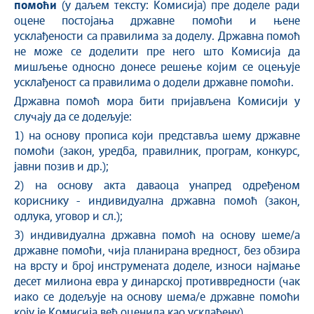
помоћи
(у даљем тексту: Комисија) пре доделе ради
оцене постојања државне помоћи и њене
усклађености са правилима за доделу. Државна помоћ
не може се доделити пре него што Комисија да
мишљење односно донесе решење којим се оцењује
усклађеност са правилима о додели државне помоћи.
Државна помоћ мора бити пријављена Комисији у
случају да се додељује:
1) на основу прописа који представља шему државне
помоћи (закон, уредба, правилник, програм, конкурс,
јавни позив и др.);
2) на основу акта даваоца унапред одређеном
кориснику - индивидуална државна помоћ (закон,
одлука, уговор и сл.);
3) индивидуална државна помоћ на основу шеме/а
државне помоћи, чија планирана вредност, без обзира
на врсту и број инструмената доделе, износи најмање
десет милиона евра у динарској противвредности (чак
иако се додељује на основу шема/е државне помоћи
коју је Комисија већ оценила као усклађену).