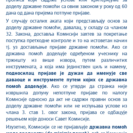
прописа који садрже услове или критеријуме за
доделу државне помоћи са овим законом у року од 60
дана од дана пријема потпуне пријаве.
У случају осталих аката који представљају основ за
доделу државне помоћи, давалац, у складу са чланом
32. Закона, доставља Комисији захтев за покретање
поступка претходне контроле и то на истоветан начин
тј. уз достављање пријаве државне помоћи. Ако се
државна помоћ додељује одређеном учеснику на
тржишту из више извора, путем различитих
инструмената, а која има јединствен циљ и намену,
подносилац пријаве је дужан да именује све
даваоце и инструменте путем којих се државна
помоћ додељује
. Ако се утврди да странка није
извршила допуну непотпуне пријаве по налогу
Комисије односно да акт не садржи правни основ за
доделу државне помоћи или не испуњава услове из
члана 3. став 1. овог закона, пријава се одбацује
решењем које доноси Савет Комисије.
Изузетно, Комисији се не пријављује
државна помоћ