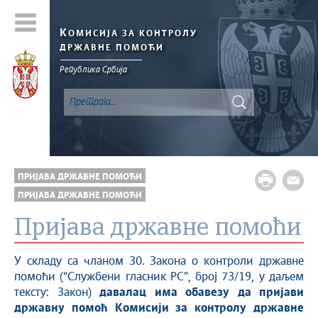
К
ОМИСИЈА ЗА КОНТРОЛУ
ДРЖАВНЕ ПОМОЋИ
Република Србија
ПРИЈАВА ДРЖАВНЕ ПОМОЋИ
ПРИЈАВА ДРЖАВНЕ ПОМОЋИ
Пријава државне помоћи
У складу са чланом 30. Зaкoнa o кoнтрoли држaвнe
пoмoћи (“Службeни глaсник РС”, брoj 73/19, у даљем
тексту: Закон)
давалац има обавезу да пријави
државну помоћ Комисији за контролу државне