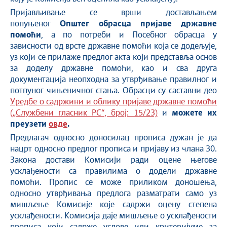
Пријављивање се врши достављањем
попуњеног
Општег обрасца пријаве државне
помоћи
, а по потреби и Посебног обрасца у
зависности од врсте државне помоћи која се додељује,
уз који се прилаже предлог акта који представља основ
за доделу државне помоћи, као и сва друга
документација неопходна за утврђивање правилног и
потпуног чињеничног стања. Обрасци су саставни део
Уредбe о садржини и облику пријаве државне помоћи
(„Службени гласник РС“, број: 15/23)
и
можете их
преузети
овде
.
Предлагач односно доносилац прописа дужан је да
нацрт односно предлог прописа и пријаву из члана 30.
Закона достави Комисији ради оцене његове
усклађености са правилима о додели државне
помоћи. Пропис се може приликом доношења,
односно утврђивања предлога разматрати само уз
мишљење Комисије које садржи оцену степена
усклађености. Комисија даје мишљење о усклађености