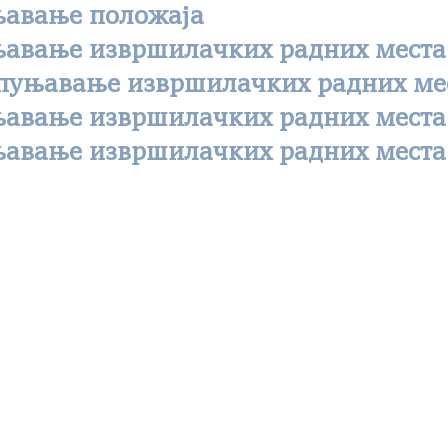
њавање положаја
уњавање извршилачких радних места
опуњавање извршилачких радних ме
уњавање извршилачких радних места
уњавање извршилачких радних места