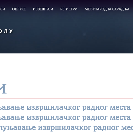
ИСИ
ОДЛУКЕ
ИЗВЕШТАЈИ
РЕГИСТРИ
МЕЂУНАРОДНА САРАДЊА
ОЛУ
и
њавање извршилачког радног места
њавање извршилачког радног места
опуњавање извршилачког радног ме