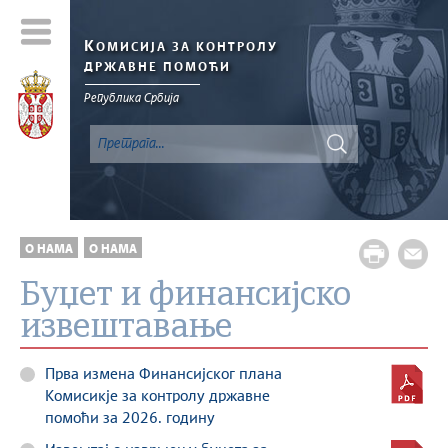
К
ОМИСИЈА ЗА КОНТРОЛУ
ДРЖАВНЕ ПОМОЋИ
Република Србија
О НАМА
О НАМА
Буџет и финансијско
извештавање
Прва измена Финансијског плана
Комисикје за контролу државне
помоћи за 2026. годину