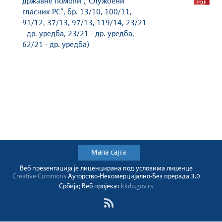
државне помоћи ("Службени
гласник РС", бр. 13/10, 100/11,
91/12, 37/13, 97/13, 119/14, 23/21
- др. уредба, 23/21 - др. уредба,
62/21 - др. уредба)
Мапа сајта
Веб презентација jе лиценциранa под условима лиценце
Creative Commons
Ауторство-Некомерцијално-Без прерада 3.0
Србија; Веб пројекат
kkdp.gov.rs