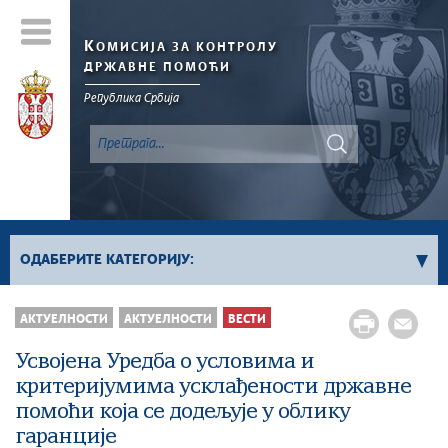
К
ОМИСИЈА ЗА КОНТРОЛУ
ДРЖАВНЕ ПОМОЋИ
Република Србија
ОДАБЕРИТЕ КАТЕГОРИЈУ:
Билтен
АКТУЕЛНОСТИ
AКТУЕЛНОСТИ
ВЕСТИ
Вести
Усвојена Уредба о условима и
критеријумима усклађености државне
помоћи која се додељује у облику
гаранције