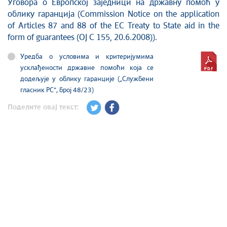
Уговора о Европској заједници на државну помоћ у
облику гаранција (Commission Notice on the application
of Articles 87 and 88 of the EC Treaty to State aid in the
form of guarantees (OJ C 155, 20.6.2008)).
Уредба о условима и критеријумима
усклађености државне помоћи која се
додељује у облику гаранције („Службени
гласник РС”, број 48/23)
Поделите овај текст: