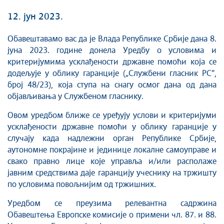
12. јун 2023.
Обавештавамо вас да је Влада Републике Србије дана 8.
јуна 2023. године донела Уредбу о условима и
критеријумима усклађености државне помоћи која се
додељује у облику гаранције („Службени гласник РС”,
број 48/23), која ступа на снагу осмог дана од дана
објављивања у Службеном гласнику.
Овом уредбом ближе се уређују услови и критеријуми
усклађености државне помоћи у облику гаранције у
случају када надлежни орган Републике Србије,
аутономне покрајине и јединице локалне самоуправе и
свако правно лице које управља и/или располаже
јавним средствима даје гаранцију учеснику на тржишту
по условима повољнијим од тржишних.
Уредбом се преузима релевантна садржина
Обавештења Европске комисије о примени чл. 87. и 88.