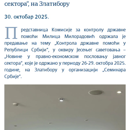
сектора“, на Златибору
30. октобар 2025.
П
редставница Комисије за контролу државне
помоћи Милица Милорадовић одржала је
предавање на тему „Контрола државне помоћи у
Републици Србији“, у оквиру Јесењег саветовања –
„Новине у правно-економском пословању јавног
сектора“, које је одржано у периоду 26-29. октобра 2025.
године, на Златибору у организацији „Семинара
Србије“.