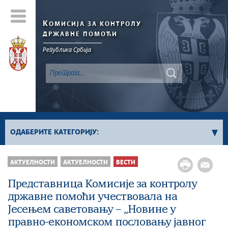
К
ОМИСИЈА ЗА КОНТРОЛУ
ДРЖАВНЕ ПОМОЋИ
Република Србија
ОДАБЕРИТЕ КАТЕГОРИЈУ:
Билтен
АКТУЕЛНОСТИ
AКТУЕЛНОСТИ
ВЕСТИ
Вести
Представница Комисије за контролу
државне помоћи учествовала на
Јесењем саветовању – „Новине у
правно-економском пословању јавног