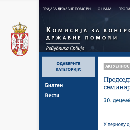
ПРИЈАВА ДРЖАВНЕ ПОМОЋИ
О НАМА
ПРОП
К
ОМИСИЈА ЗА КОНТР
ДРЖАВНЕ ПОМОЋИ
Република Србија
ОДАБЕРИТЕ
АКТУЕЛНОС
КАТЕГОРИЈУ:
Председ
Билтен
семинар
Вести
30. децем
У периоду о