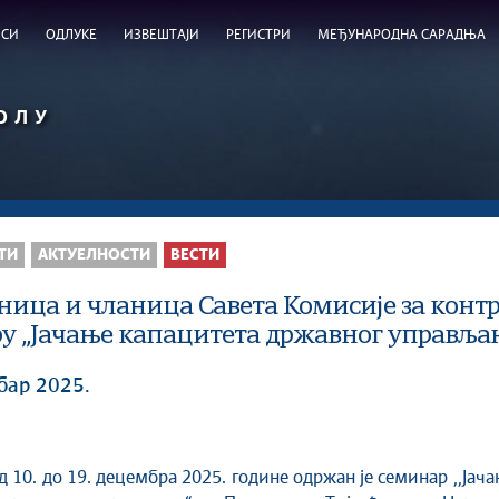
ИСИ
ОДЛУКЕ
ИЗВЕШТАЈИ
РЕГИСТРИ
МЕЂУНАРОДНА САРАДЊА
ОЛУ
ТИ
AКТУЕЛНОСТИ
ВЕСТИ
ница и чланица Савета Комисије за конт
у ,,Јачање капацитета државног управља
бар 2025.
д 10. до 19. децембра 2025. године одржан је семинар ,,Јач