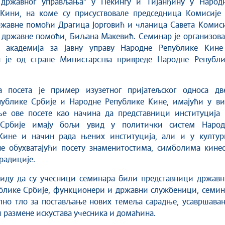
 државног управљања“ у Пекингу и Тијанђину у Народн
Кини, на коме су присуствовале председница Комисије 
ржавне помоћи Драгица Јорговић и чланица Савета Комиси
 државне помоћи, Биљана Макевић. Семинар је организова
 академија за јавну управу Народне Републике Кине
 је од стране Министарства привреде Народне Републи
а посета је пример изузетног пријатељског односа две
публике Србије и Народне Републике Кине, имајући у ви
ње ове посете као начина да представници институција 
 Србије имају бољи увид у политички систем Народ
Кине и начин рада њених институција, али и у култур
не обухватајући посету знаменитостима, симболима кинес
традиције.
виду да су учесници семинара били представници државн
ублике Србије, функционери и државни службеници, семин
лно тло за постављање нових темеља сарадње, усавршавањ
 размене искустава учесника и домаћина.