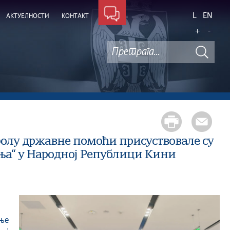
L
EN
АКТУЕЛНОСТИ
КОНТАКТ
+
-
ролу државне помоћи присуствовале су
ња“ у Народној Републици Кини
ање