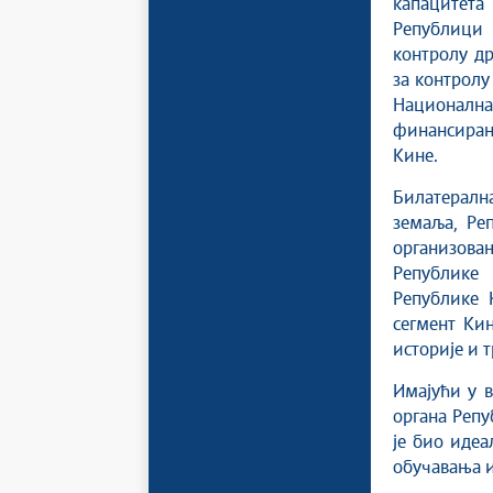
капацитета
Републици 
контролу д
за контролу
Национална
финансиран
Кине.
Билатералн
земаља, Ре
организова
Републике
Републике 
сегмент Ки
историје и 
Имајући у 
органа Реп
је био идеа
обучавања и