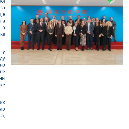
ој
за
је
ла
 а
ке
ју
ду
из
не
ни
ке
их
ар
а,