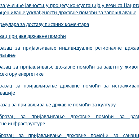
 за учешће јавности у процесу консултација у вези са Нацр
 оцењивање усклађености државне помоћи за запошљавање
мулара за доставу писаних коментара
зац пријаве државне помоћи
разац за пријављивање индивидуалне регионалне држав
лагање
разац за пријављивање државне помоћи за заштиту живот
 сектору енергетике
разац за пријављивање државне помоћи за истраживањ
овације
азац за пријављивање државне помоћи за културу
бразац за пријављивање државне помоћи за разв
сне инфраструктуре
бразац за пријављивање државне помоћи за санациј