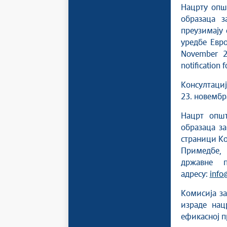
Нацрту опш
образаца 
преузимају 
уредбе Евро
November 2
notification 
Консултациј
23. новембр
Нацрт општ
образаца з
страници Ко
Примедбе, 
државне 
адресу:
info
Комисија за
израде на
ефикасној п