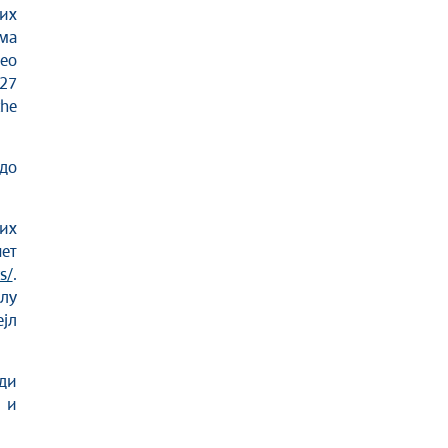
их
ма
ео
 27
he
 до
их
ет
s/
.
лу
јл
ди
 и