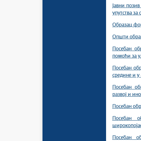
Јавни позив
упутства за
Образац фор
Општи обра
Посебан об
помоћи за у
Посебан об
средине и у
Посебан об
развој и ин
Посебан обр
Посебан о
широкопоја
Посебан о