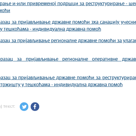
рање и-или привременој подршци за реструктурирање - ше
моћи
азац за пријављивање државне помоћи зха санацију учесн
у тешкоћама - индивидуална државна помоћ
азац за пријављивање регионалне државне помоћи за улаг
разац за пријављивање регионалне оперативне држав
разац за пријављивањње државне помоћи за реструктурира
 тржишту у тешкоћама - индивидуална државна помоћ
ј текст: