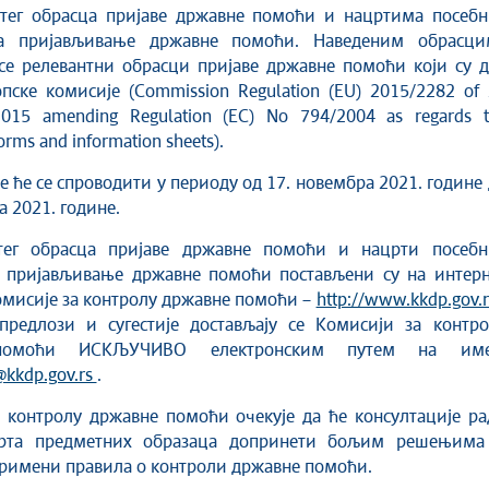
тег обрасца пријаве државне помоћи и нацртима посебн
за пријављивање државне помоћи. Наведеним обрасци
се релевантни обрасци пријаве државне помоћи који су д
пске комисије (Commission Regulation (EU) 2015/2282 of
015 amending Regulation (EC) No 794/2004 as regards t
forms and information sheets).
е ће се спроводити у периоду од 17. новембра 2021. године
а 2021. године.
ег обрасца пријаве државне помоћи и нацрти посебн
а пријављивање државне помоћи постављени су на интерн
мисије за контролу државне помоћи –
http://www.kkdp.gov.r
предлози и сугестије достављају се Комисији за контро
помоћи ИСКЉУЧИВО електронским путем на име
@kkdp.gov.rs
.
 контролу државне помоћи очекује да ће консултације ра
црта предметних образаца допринети бољим решењима
римени правила о контроли државне помоћи.