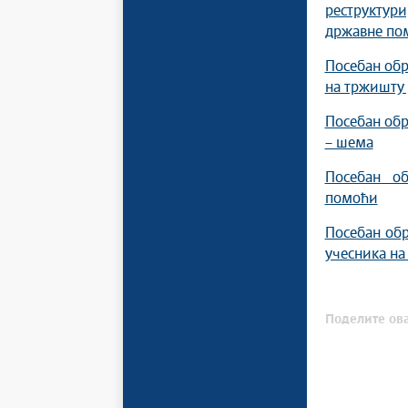
реструктури
државне по
Посебан обр
на тржишту 
Посебан обр
– шема
Посебан об
помоћи
Посебан об
учесника на
Поделите ова