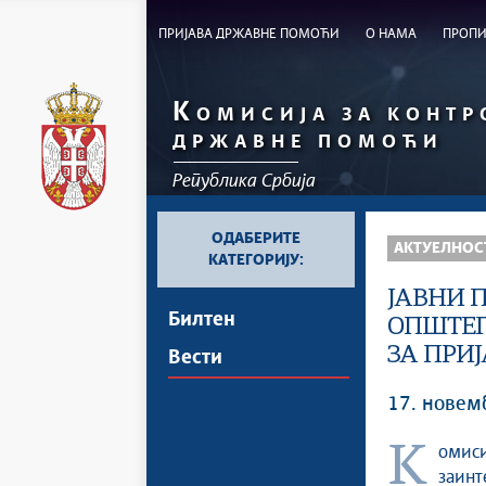
ПРИЈАВА ДРЖАВНЕ ПОМОЋИ
О НАМА
ПРОП
К
ОМИСИЈА ЗА КОНТР
ДРЖАВНЕ ПОМОЋИ
Република Србија
ОДАБЕРИТЕ
АКТУЕЛНОС
КАТЕГОРИЈУ:
ЈАВНИ 
Билтен
ОПШТЕГ
ЗА ПРИ
Вести
17. новем
Комисија за контролу државне помоћи позива стручну јавност и све
заинт