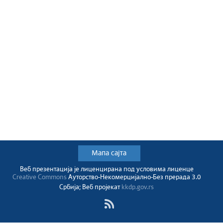
Мапа сајта
Веб презентација jе лиценциранa под условима лиценце
Creative Commons
Ауторство-Некомерцијално-Без прерада 3.0
Србија; Веб пројекат
kkdp.gov.rs